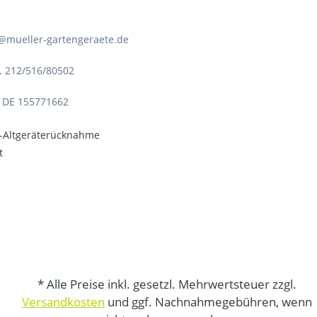
o@mueller-gartengeraete.de
. 212/516/80502
: DE 155771662
o-Altgeräterücknahme
t
* Alle Preise inkl. gesetzl. Mehrwertsteuer zzgl.
Versandkosten
und ggf. Nachnahmegebühren, wenn