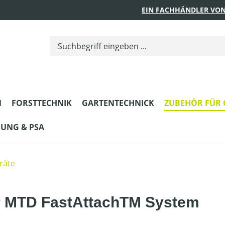
EIN FACHHÄNDLER VON
N
FORSTTECHNIK
GARTENTECHNICK
ZUBEHÖR FÜR 
DUNG & PSA
räte
r MTD FastAttachTM System