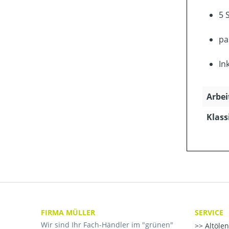
5 
pa
In
Arbei
Klass
FIRMA MÜLLER
SERVICE
Wir sind Ihr Fach-Händler im "grünen"
Altöle