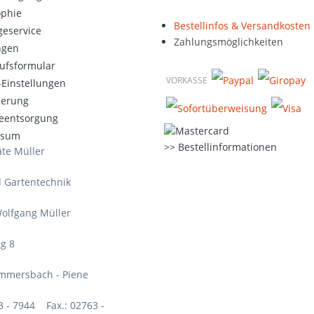
ophie
Bestellinfos & Versandkosten
eservice
Zahlungsmöglichkeiten
ngen
ufsformular
VORKASSE
Einstellungen
ierung
ieentsorgung
ssum
Bestellinformationen
te Müller
d Gartentechnik
olfgang Müller
g 8
mmersbach - Piene
63 - 7944 Fax.: 02763 -