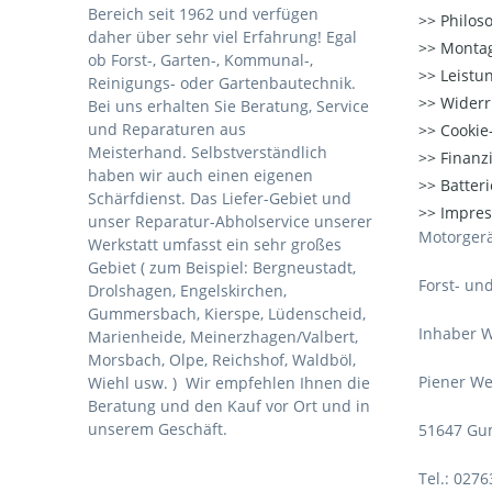
Bereich seit 1962 und verfügen
Philos
daher über sehr viel Erfahrung! Egal
Montag
ob Forst-, Garten-, Kommunal-,
Leistu
Reinigungs- oder Gartenbautechnik.
Widerr
Bei uns erhalten Sie Beratung, Service
und Reparaturen aus
Cookie-
Meisterhand. Selbstverständlich
Finanz
haben wir auch einen eigenen
Batter
Schärfdienst. Das Liefer-Gebiet und
Impre
unser Reparatur-Abholservice unserer
Motorgerä
Werkstatt umfasst ein sehr großes
Gebiet ( zum Beispiel: Bergneustadt,
Forst- un
Drolshagen, Engelskirchen,
Gummersbach, Kierspe, Lüdenscheid,
Inhaber W
Marienheide, Meinerzhagen/Valbert,
Morsbach, Olpe, Reichshof, Waldböl,
Piener We
Wiehl usw. )
Wir empfehlen Ihnen die
Beratung und den Kauf vor Ort und in
unserem Geschäft.
51647 Gu
Tel.: 027