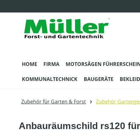
m Hauptinhalt springen
Zur Suche springen
Zur Hauptnavigation springen
HOME
FIRMA
MOTORSÄGEN FÜHRERSCHEI
KOMMUNALTECHNICK
BAUGERÄTE
BEKLEI
Zubehör für Garten & Forst
Zubehör Gartenge
Anbauräumschild rs120 fü