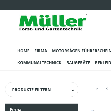
m Hauptinhalt springen
Zur Suche springen
Zur Hauptnavigation springen
HOME
FIRMA
MOTORSÄGEN FÜHRERSCHEI
KOMMUNALTECHNICK
BAUGERÄTE
BEKLEI
PRODUKTE FILTERN
Firma
HERSTELLER