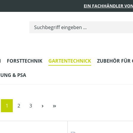
EIN FACHHÄNDLER VON
N
FORSTTECHNIK
GARTENTECHNICK
ZUBEHÖR FÜR 
DUNG & PSA
Seite
Seite
Seite
1
2
3