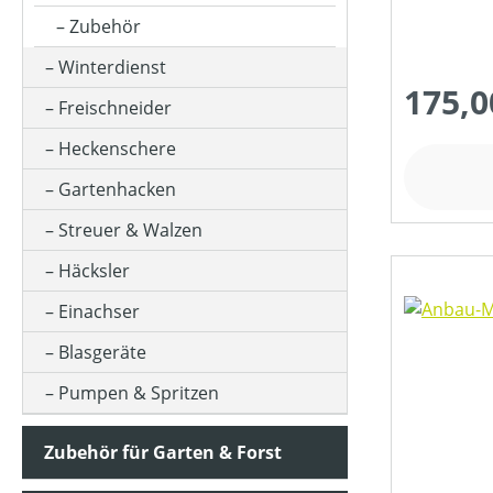
Zubehör
DURCHMESSER TRENNSCHEIBE/SÄGEBLATT (IN MM)
Winterdienst
175,0
Freischneider
FARBE (GERÄT)
Heckenschere
Gartenhacken
KETTENTEILUNG (IN ")
Streuer & Walzen
Häcksler
KETTENTREIBGLIEDERBREITE (IN MM)
Einachser
Blasgeräte
KLASSIFIZIERUNG
Pumpen & Spritzen
Zubehör für Garten & Forst
MESSERANZAHL