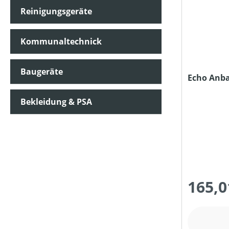
Reinigungsgeräte
MOTORTYP (HERSTELLERBEZEICHNUNG)
Kommunaltechnick
NENNSPANNUNG (IN V)
Baugeräte
Echo Anb
SCHEIBENDREHZAHL (IN UMDREHUNGEN/MIN)
Bekleidung & PSA
SCHNITT-/SCHWERTLÄNGE (IN CM)
SEILDURCHMESSER (IN MM)
165,0
STIELLÄNGE (IN CM)