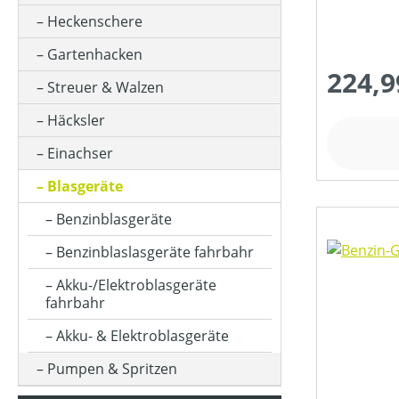
Heckenschere
GESCHWINDIGKEIT MAX (IN KM/H)
Gartenhacken
224,9
Streuer & Walzen
HUBRAUM (IN CM³)
Häcksler
Einachser
KLASSIFIZIERUNG
Blasgeräte
Benzinblasgeräte
LUFTGESCHWINDIGKEIT (IN M/S)
Benzinblaslasgeräte fahrbahr
Akku-/Elektroblasgeräte
fahrbahr
LUFTVOLUMEN (IN M³/H)
Akku- & Elektroblasgeräte
MOTORLEISTUNG (IN PS)
Pumpen & Spritzen