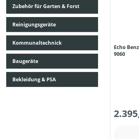
Zubehör für Garten & Forst
MOTORLEISTUNG (IN UMDREHUNGEN/MIN)
Reinigungsgeräte
MOTORLEISTUNG (IN KW)
Kommunaltechnick
Echo Benz
9060
MOTORTYP (HERSTELLERBEZEICHNUNG)
Baugeräte
NENNSPANNUNG (IN V)
Bekleidung & PSA
SCHALLDRUCKPEGEL AM OHR (IN DB(A))
2.395
SCHALLLEISTUNGSPEGEL (IN DB(A))