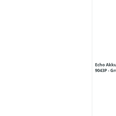
Echo Akku
9043P - G
Ladegerät