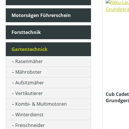
Motorsägen Führerschein
AKKUKAPAZITÄT (IN AH)
Forsttechnik
ARBEITSZEIT (IN MIN)
Gartentechnick
BETRIEBSART
Rasenmäher
Mähroboter
FAHRANTRIEBSART
Aufsitzmäher
Vertikutierer
Cub Cadet
Grundger
FANGSACKVOLUMEN MAX (IN L)
Kombi- & Multimotoren
Ladegerät
Winterdienst
FARBE (GERÄT)
Freischneider