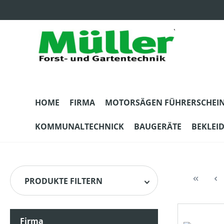
m Hauptinhalt springen
Zur Suche springen
Zur Hauptnavigation springen
HOME
FIRMA
MOTORSÄGEN FÜHRERSCHEI
KOMMUNALTECHNICK
BAUGERÄTE
BEKLEI
PRODUKTE FILTERN
Firma
HERSTELLER