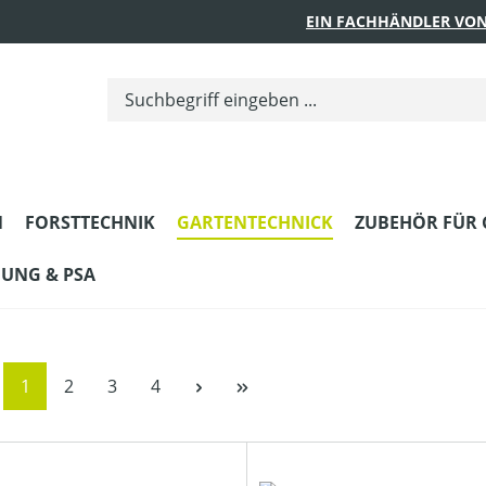
EIN FACHHÄNDLER VON
N
FORSTTECHNIK
GARTENTECHNICK
ZUBEHÖR FÜR 
DUNG & PSA
Seite
Seite
Seite
Seite
1
2
3
4