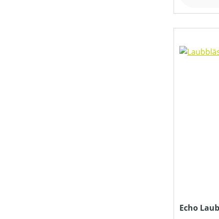
SCHLAUCHDURCHMESSER (IN MM)
SCHLAUCHLÄNGE (IN M)
SCHUTZART
STIELART
TREIBSTOFFTANKGRÖSSE (IN L)
PREIS
Echo Laub