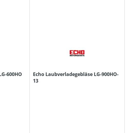
 LG-600HO
Echo Laubverladegebläse LG-900HO-
13