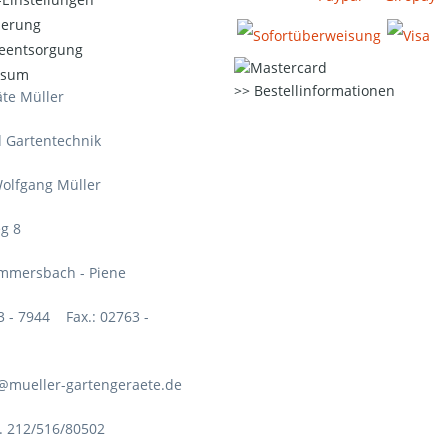
ierung
ieentsorgung
ssum
Bestellinformationen
te Müller
d Gartentechnik
olfgang Müller
g 8
mmersbach - Piene
63 - 7944 Fax.: 02763 -
o@mueller-gartengeraete.de
. 212/516/80502