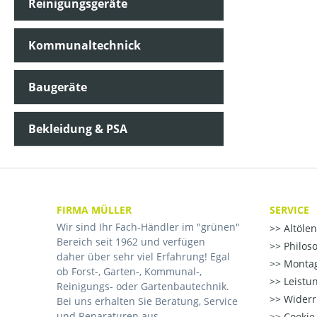
Reinigungsgeräte
Kommunaltechnick
Baugeräte
Bekleidung & PSA
FIRMA MÜLLER
SERVICE
Wir sind Ihr Fach-Händler im "grünen"
Altöle
Bereich seit 1962 und verfügen
Philos
daher über sehr viel Erfahrung! Egal
Montag
ob Forst-, Garten-, Kommunal-,
Leistu
Reinigungs- oder Gartenbautechnik.
Widerr
Bei uns erhalten Sie Beratung, Service
und Reparaturen aus
Cookie-