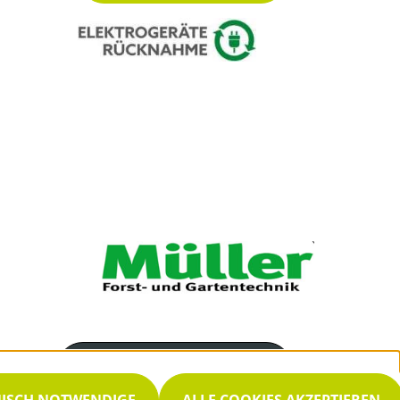
Servicenummer
02763/7944