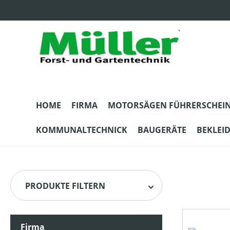
m Hauptinhalt springen
Zur Suche springen
Zur Hauptnavigation springen
HOME
FIRMA
MOTORSÄGEN FÜHRERSCHEI
KOMMUNALTECHNICK
BAUGERÄTE
BEKLEI
PRODUKTE FILTERN
Firma
HERSTELLER