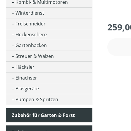
Kombi- & Multimotoren
Winterdienst
MOTORLEISTUNG (IN WATT)
Freischneider
259,0
Heckenschere
MOTORTYP (HERSTELLERBEZEICHNUNG)
Gartenhacken
Streuer & Walzen
SCHALLDRUCKPEGEL AM OHR (IN DB(A))
Häcksler
Einachser
SCHALLLEISTUNGSPEGEL (IN DB(A))
Blasgeräte
Pumpen & Spritzen
PREIS
Zubehör für Garten & Forst