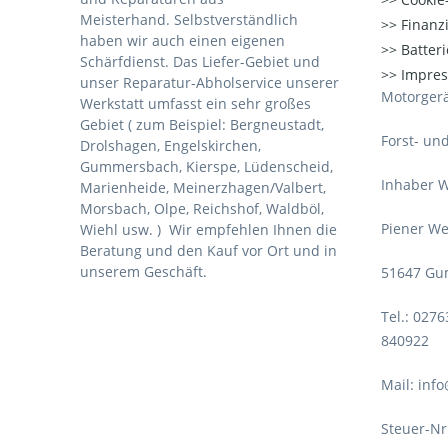
Meisterhand. Selbstverständlich
Finanz
haben wir auch einen eigenen
Batter
Schärfdienst. Das Liefer-Gebiet und
Impre
unser Reparatur-Abholservice unserer
Motorgerä
Werkstatt umfasst ein sehr großes
Gebiet ( zum Beispiel: Bergneustadt,
Forst- un
Drolshagen, Engelskirchen,
Gummersbach, Kierspe, Lüdenscheid,
Inhaber W
Marienheide, Meinerzhagen/Valbert,
Morsbach, Olpe, Reichshof, Waldböl,
Piener We
Wiehl usw. )
Wir empfehlen Ihnen die
Beratung und den Kauf vor Ort und in
unserem Geschäft.
51647 Gu
Tel.: 027
840922
Mail: inf
Steuer-Nr