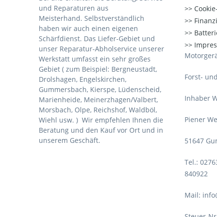
und Reparaturen aus
Cookie-
Meisterhand. Selbstverständlich
Finanz
haben wir auch einen eigenen
Batter
Schärfdienst. Das Liefer-Gebiet und
Impre
unser Reparatur-Abholservice unserer
Motorgerä
Werkstatt umfasst ein sehr großes
Gebiet ( zum Beispiel: Bergneustadt,
Forst- un
Drolshagen, Engelskirchen,
Gummersbach, Kierspe, Lüdenscheid,
Inhaber W
Marienheide, Meinerzhagen/Valbert,
Morsbach, Olpe, Reichshof, Waldböl,
Piener We
Wiehl usw. )
Wir empfehlen Ihnen die
Beratung und den Kauf vor Ort und in
unserem Geschäft.
51647 Gu
Tel.: 027
840922
Mail: inf
Steuer-Nr