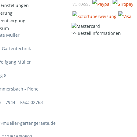
VORKASSE
Einstellungen
ierung
ieentsorgung
ssum
Bestellinformationen
te Müller
d Gartentechnik
olfgang Müller
g 8
mmersbach - Piene
63 - 7944 Fax.: 02763 -
o@mueller-gartengeraete.de
. 212/516/80502