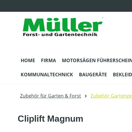
m Hauptinhalt springen
Zur Suche springen
Zur Hauptnavigation springen
HOME
FIRMA
MOTORSÄGEN FÜHRERSCHEI
KOMMUNALTECHNICK
BAUGERÄTE
BEKLEI
Zubehör für Garten & Forst
Zubehör Gartenge
Cliplift Magnum