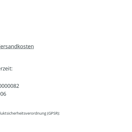
 Versandkosten
rzeit:
0000082
006
uktsicherheitsverordnung (GPSR):