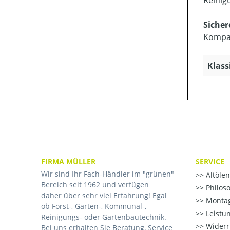
Reinig
Siche
Kompak
Klass
FIRMA MÜLLER
SERVICE
Wir sind Ihr Fach-Händler im "grünen"
Altöle
Bereich seit 1962 und verfügen
Philos
daher über sehr viel Erfahrung! Egal
Montag
ob Forst-, Garten-, Kommunal-,
Leistu
Reinigungs- oder Gartenbautechnik.
Widerr
Bei uns erhalten Sie Beratung, Service