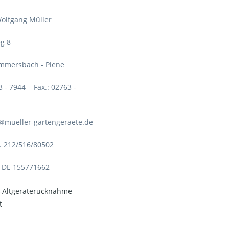
olfgang Müller
g 8
mmersbach - Piene
63 - 7944 Fax.: 02763 -
o@mueller-gartengeraete.de
. 212/516/80502
: DE 155771662
o-Altgeräterücknahme
t