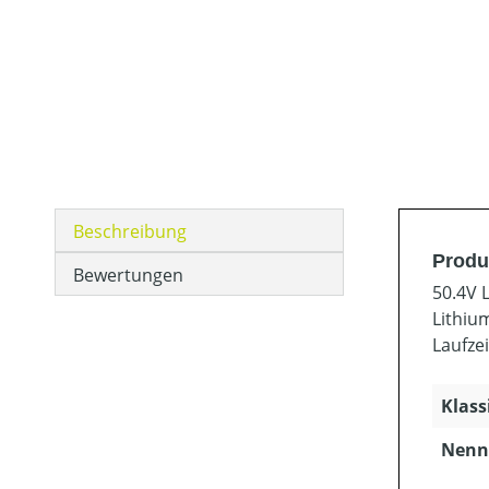
Beschreibung
Produ
Bewertungen
50.4V 
Lithiu
Laufze
Klass
Nenns