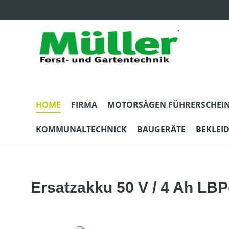
m Hauptinhalt springen
Zur Suche springen
Zur Hauptnavigation springen
HOME
FIRMA
MOTORSÄGEN FÜHRERSCHEI
KOMMUNALTECHNICK
BAUGERÄTE
BEKLEI
Ersatzakku 50 V / 4 Ah LBP