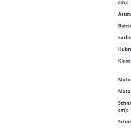
cm):
Astst
Betri
Farbe
Hubra
Klass
Motor
Motor
Schni
cm):
Schni