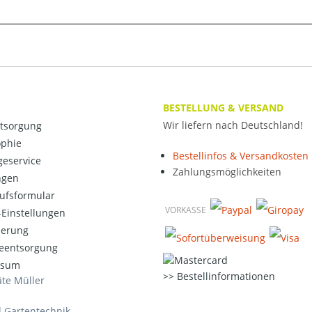
BESTELLUNG & VERSAND
Wir liefern nach Deutschland!
ntsorgung
ophie
Bestellinfos & Versandkosten
eservice
Zahlungsmöglichkeiten
ngen
ufsformular
VORKASSE
Einstellungen
ierung
ieentsorgung
ssum
Bestellinformationen
te Müller
d Gartentechnik