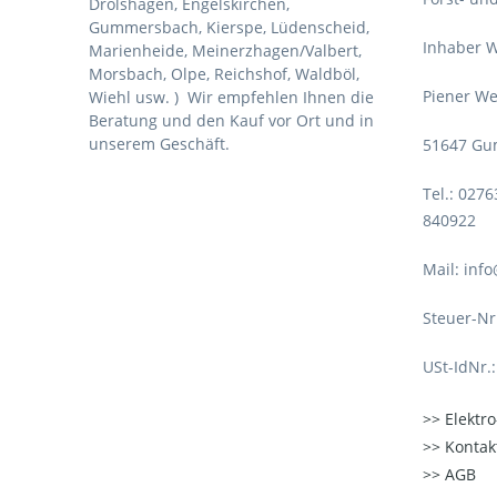
Drolshagen, Engelskirchen,
Gummersbach, Kierspe, Lüdenscheid,
Inhaber W
Marienheide, Meinerzhagen/Valbert,
Morsbach, Olpe, Reichshof, Waldböl,
Piener We
Wiehl usw. )
Wir empfehlen Ihnen die
Beratung und den Kauf vor Ort und in
unserem Geschäft.
51647 Gu
Tel.: 027
840922
Mail: inf
Steuer-Nr
USt-IdNr.
Elektr
Kontak
AGB