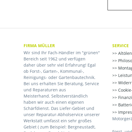
FIRMA MÜLLER
SERVICE
Wir sind Ihr Fach-Händler im "grünen"
Altöle
Bereich seit 1962 und verfügen
Philos
daher über sehr viel Erfahrung! Egal
Montag
ob Forst-, Garten-, Kommunal-,
Leistu
Reinigungs- oder Gartenbautechnik.
Widerr
Bei uns erhalten Sie Beratung, Service
und Reparaturen aus
Cookie-
Meisterhand. Selbstverständlich
Finanz
haben wir auch einen eigenen
Batter
Schärfdienst. Das Liefer-Gebiet und
Impre
unser Reparatur-Abholservice unserer
Motorgerä
Werkstatt umfasst ein sehr großes
Gebiet ( zum Beispiel: Bergneustadt,
Forst- un