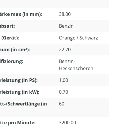
ärke max (in mm):
38.00
ebsart:
Benzin
 (Gerät):
Orange / Schwarz
um (in cm³):
22.70
ifizierung:
Benzin-
Heckenscheren
leistung (in PS):
1.00
leistung (in kW):
0.70
tt-/Schwertlänge (in
60
tte pro Minute:
3200.00