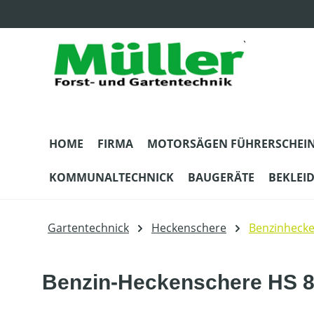
m Hauptinhalt springen
Zur Suche springen
Zur Hauptnavigation springen
HOME
FIRMA
MOTORSÄGEN FÜHRERSCHEI
KOMMUNALTECHNICK
BAUGERÄTE
BEKLEI
Gartentechnick
Heckenschere
Benzinheck
Benzin-Heckenschere HS 8