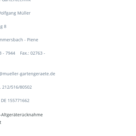
olfgang Müller
g 8
mmersbach - Piene
63 - 7944 Fax.: 02763 -
o@mueller-gartengeraete.de
. 212/516/80502
: DE 155771662
o-Altgeräterücknahme
t