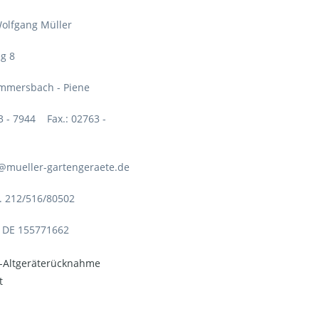
olfgang Müller
g 8
mmersbach - Piene
63 - 7944 Fax.: 02763 -
o@mueller-gartengeraete.de
. 212/516/80502
: DE 155771662
o-Altgeräterücknahme
t