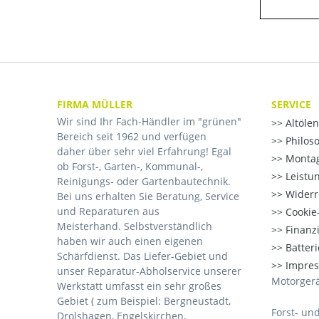
FIRMA MÜLLER
SERVICE
Wir sind Ihr Fach-Händler im "grünen"
Altöle
Bereich seit 1962 und verfügen
Philos
daher über sehr viel Erfahrung! Egal
Montag
ob Forst-, Garten-, Kommunal-,
Leistu
Reinigungs- oder Gartenbautechnik.
Widerr
Bei uns erhalten Sie Beratung, Service
und Reparaturen aus
Cookie-
Meisterhand. Selbstverständlich
Finanz
haben wir auch einen eigenen
Batter
Schärfdienst. Das Liefer-Gebiet und
Impre
unser Reparatur-Abholservice unserer
Motorgerä
Werkstatt umfasst ein sehr großes
Gebiet ( zum Beispiel: Bergneustadt,
Forst- un
Drolshagen, Engelskirchen,