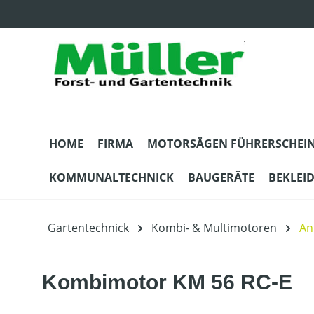
m Hauptinhalt springen
Zur Suche springen
Zur Hauptnavigation springen
HOME
FIRMA
MOTORSÄGEN FÜHRERSCHEI
KOMMUNALTECHNICK
BAUGERÄTE
BEKLEI
Gartentechnick
Kombi- & Multimotoren
An
Kombimotor KM 56 RC-E