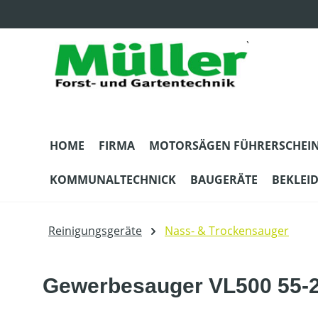
m Hauptinhalt springen
Zur Suche springen
Zur Hauptnavigation springen
HOME
FIRMA
MOTORSÄGEN FÜHRERSCHEI
KOMMUNALTECHNICK
BAUGERÄTE
BEKLEI
Reinigungsgeräte
Nass- & Trockensauger
Gewerbesauger VL500 55-