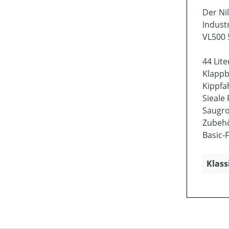
Der Ni
Indust
VL500 
44 Lit
Klappb
Kippfa
Sieale 
Saugro
Zubeh
Basic-
Klass