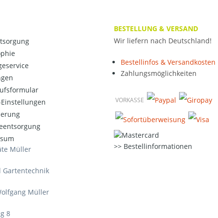
BESTELLUNG & VERSAND
Wir liefern nach Deutschland!
ntsorgung
ophie
Bestellinfos & Versandkosten
eservice
Zahlungsmöglichkeiten
ngen
ufsformular
VORKASSE
Einstellungen
ierung
ieentsorgung
ssum
Bestellinformationen
te Müller
d Gartentechnik
olfgang Müller
g 8