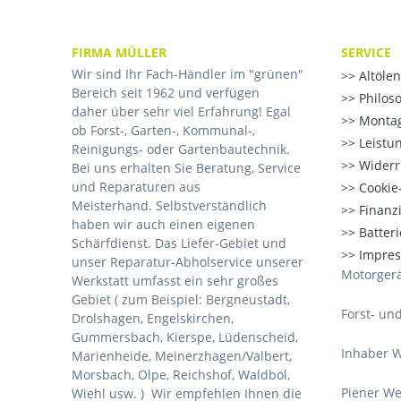
FIRMA MÜLLER
SERVICE
Wir sind Ihr Fach-Händler im "grünen"
Altöle
Bereich seit 1962 und verfügen
Philos
daher über sehr viel Erfahrung! Egal
Montag
ob Forst-, Garten-, Kommunal-,
Leistu
Reinigungs- oder Gartenbautechnik.
Widerr
Bei uns erhalten Sie Beratung, Service
und Reparaturen aus
Cookie-
Meisterhand. Selbstverständlich
Finanz
haben wir auch einen eigenen
Batter
Schärfdienst. Das Liefer-Gebiet und
Impre
unser Reparatur-Abholservice unserer
Motorgerä
Werkstatt umfasst ein sehr großes
Gebiet ( zum Beispiel: Bergneustadt,
Forst- un
Drolshagen, Engelskirchen,
Gummersbach, Kierspe, Lüdenscheid,
Inhaber W
Marienheide, Meinerzhagen/Valbert,
Morsbach, Olpe, Reichshof, Waldböl,
Piener We
Wiehl usw. )
Wir empfehlen Ihnen die