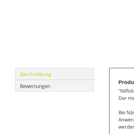
Beschreibung
Produ
Bewertungen
"Nilfi
Der me
Bei Nä
Anwend
werden