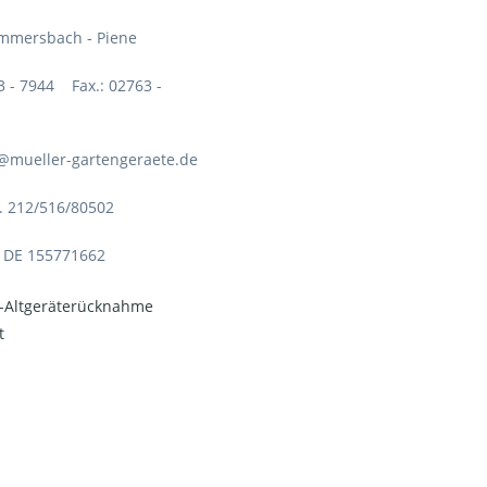
mmersbach - Piene
63 - 7944 Fax.: 02763 -
o@mueller-gartengeraete.de
. 212/516/80502
: DE 155771662
o-Altgeräterücknahme
t