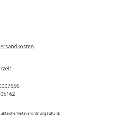
 Versandkosten
rzeit:
0007656
405162
uktsicherheitsverordnung (GPSR):