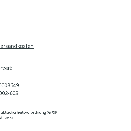
 Versandkosten
rzeit:
0008649
002-603
uktsicherheitsverordnung (GPSR):
and GmbH