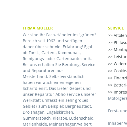
FIRMA MÜLLER
SERVICE
Wir sind Ihr Fach-Händler im "grünen"
Altöle
Bereich seit 1962 und verfügen
Philos
daher über sehr viel Erfahrung! Egal
Montag
ob Forst-, Garten-, Kommunal-,
Leistu
Reinigungs- oder Gartenbautechnik.
Widerr
Bei uns erhalten Sie Beratung, Service
und Reparaturen aus
Cookie-
Meisterhand. Selbstverständlich
Finanz
haben wir auch einen eigenen
Batter
Schärfdienst. Das Liefer-Gebiet und
Impre
unser Reparatur-Abholservice unserer
Motorgerä
Werkstatt umfasst ein sehr großes
Gebiet ( zum Beispiel: Bergneustadt,
Forst- un
Drolshagen, Engelskirchen,
Gummersbach, Kierspe, Lüdenscheid,
Inhaber W
Marienheide, Meinerzhagen/Valbert,