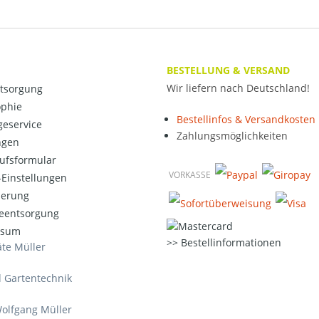
BESTELLUNG & VERSAND
Wir liefern nach Deutschland!
ntsorgung
ophie
Bestellinfos & Versandkosten
eservice
Zahlungsmöglichkeiten
ngen
ufsformular
VORKASSE
Einstellungen
ierung
ieentsorgung
ssum
Bestellinformationen
te Müller
d Gartentechnik
olfgang Müller