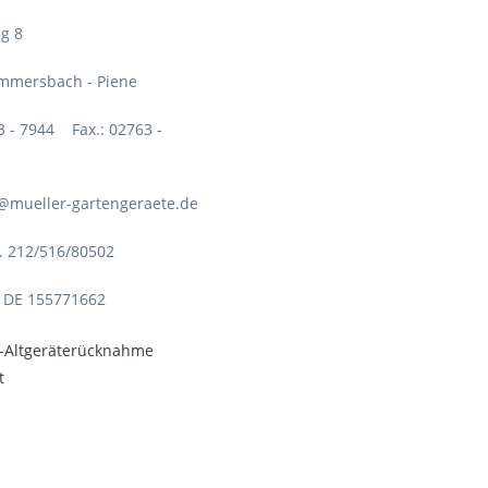
g 8
mmersbach - Piene
63 - 7944 Fax.: 02763 -
o@mueller-gartengeraete.de
. 212/516/80502
: DE 155771662
o-Altgeräterücknahme
t