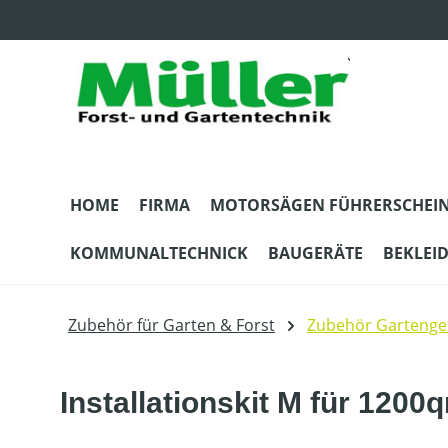
m Hauptinhalt springen
Zur Suche springen
Zur Hauptnavigation springen
HOME
FIRMA
MOTORSÄGEN FÜHRERSCHEI
KOMMUNALTECHNICK
BAUGERÄTE
BEKLEI
Zubehör für Garten & Forst
Zubehör Gartenge
Installationskit M für 1200