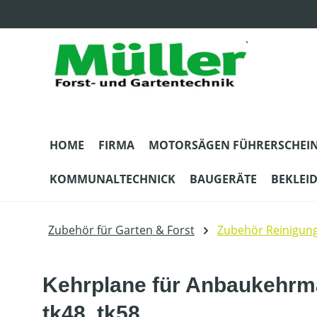
m Hauptinhalt springen
Zur Suche springen
Zur Hauptnavigation springen
HOME
FIRMA
MOTORSÄGEN FÜHRERSCHEI
KOMMUNALTECHNICK
BAUGERÄTE
BEKLEI
Zubehör für Garten & Forst
Zubehör Reinigun
Kehrplane für Anbaukehrm
tk48, tk58