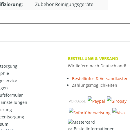
ifizierung:
Zubehör Reinigungsgeräte
BESTELLUNG & VERSAND
Wir liefern nach Deutschland!
ntsorgung
ophie
Bestellinfos & Versandkosten
eservice
Zahlungsmöglichkeiten
ngen
ufsformular
VORKASSE
Einstellungen
ierung
ieentsorgung
ssum
Bestellinformationen