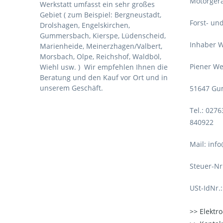
Motorgerä
Werkstatt umfasst ein sehr großes
Gebiet ( zum Beispiel: Bergneustadt,
Forst- un
Drolshagen, Engelskirchen,
Gummersbach, Kierspe, Lüdenscheid,
Inhaber W
Marienheide, Meinerzhagen/Valbert,
Morsbach, Olpe, Reichshof, Waldböl,
Piener We
Wiehl usw. )
Wir empfehlen Ihnen die
Beratung und den Kauf vor Ort und in
unserem Geschäft.
51647 Gu
Tel.: 027
840922
Mail: inf
Steuer-Nr
USt-IdNr.
Elektr