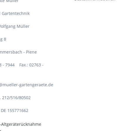
te Müller
d Gartentechnik
olfgang Müller
g 8
mmersbach - Piene
63 - 7944 Fax.: 02763 -
o@mueller-gartengeraete.de
. 212/516/80502
: DE 155771662
o-Altgeräterücknahme