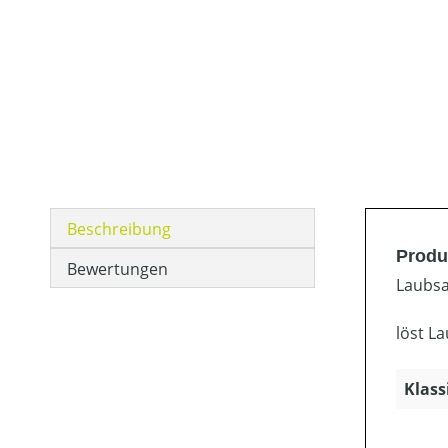
Beschreibung
Produ
Bewertungen
Laubsa
löst L
Klass