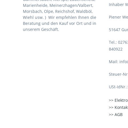
Inhaber W
Marienheide, Meinerzhagen/Valbert,
Morsbach, Olpe, Reichshof, Waldböl,
Piener We
Wiehl usw. )
Wir empfehlen Ihnen die
Beratung und den Kauf vor Ort und in
unserem Geschäft.
51647 Gu
Tel.: 027
840922
Mail: inf
Steuer-Nr
USt-IdNr.
Elektr
Kontak
AGB