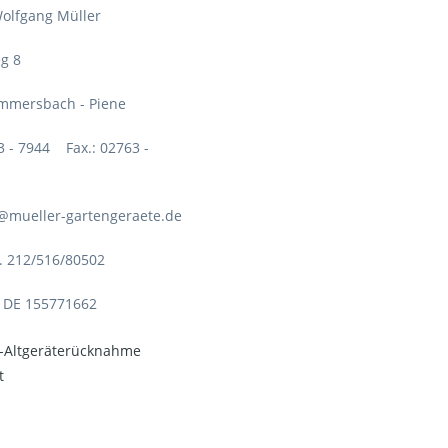
olfgang Müller
g 8
mmersbach - Piene
63 - 7944 Fax.: 02763 -
o@mueller-gartengeraete.de
. 212/516/80502
: DE 155771662
o-Altgeräterücknahme
t