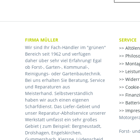
FIRMA MÜLLER
SERVICE
Wir sind Ihr Fach-Händler im "grünen"
Altöle
Bereich seit 1962 und verfügen
Philos
daher über sehr viel Erfahrung! Egal
Montag
ob Forst-, Garten-, Kommunal-,
Leistu
Reinigungs- oder Gartenbautechnik.
Widerr
Bei uns erhalten Sie Beratung, Service
und Reparaturen aus
Cookie-
Meisterhand. Selbstverständlich
Finanz
haben wir auch einen eigenen
Batter
Schärfdienst. Das Liefer-Gebiet und
Impre
unser Reparatur-Abholservice unserer
Motorgerä
Werkstatt umfasst ein sehr großes
Gebiet ( zum Beispiel: Bergneustadt,
Forst- un
Drolshagen, Engelskirchen,
Gummersbach, Kierspe, Lüdenscheid,