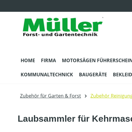
m Hauptinhalt springen
Zur Suche springen
Zur Hauptnavigation springen
HOME
FIRMA
MOTORSÄGEN FÜHRERSCHEI
KOMMUNALTECHNICK
BAUGERÄTE
BEKLEI
Zubehör für Garten & Forst
Zubehör Reinigun
Laubsammler für Kehrmasch