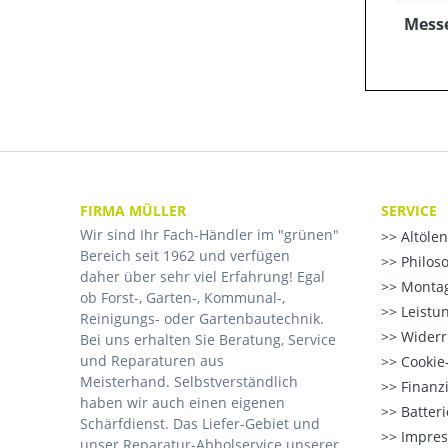
Mess
FIRMA MÜLLER
SERVICE
Wir sind Ihr Fach-Händler im "grünen"
Altöle
Bereich seit 1962 und verfügen
Philos
daher über sehr viel Erfahrung! Egal
Montag
ob Forst-, Garten-, Kommunal-,
Leistu
Reinigungs- oder Gartenbautechnik.
Widerr
Bei uns erhalten Sie Beratung, Service
und Reparaturen aus
Cookie-
Meisterhand. Selbstverständlich
Finanz
haben wir auch einen eigenen
Batter
Schärfdienst. Das Liefer-Gebiet und
Impre
unser Reparatur-Abholservice unserer