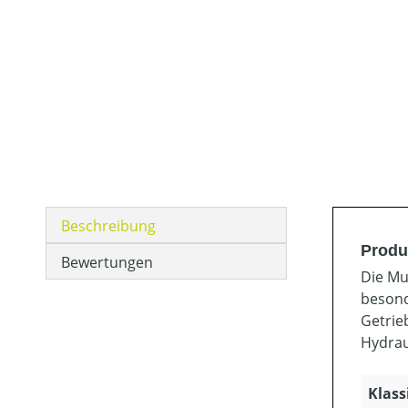
Beschreibung
Produ
Bewertungen
Die Mu
besond
Getrie
Hydrau
Klass