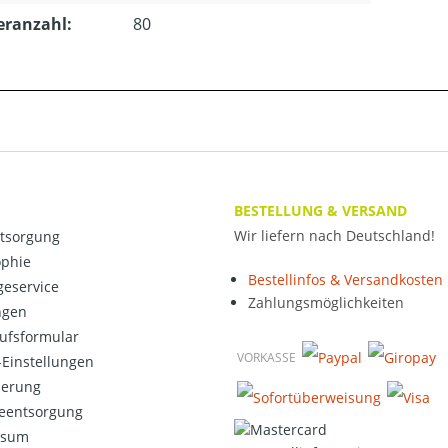
eranzahl:
80
BESTELLUNG & VERSAND
Wir liefern nach Deutschland!
ntsorgung
ophie
Bestellinfos & Versandkosten
eservice
Zahlungsmöglichkeiten
ngen
ufsformular
VORKASSE
Einstellungen
ierung
ieentsorgung
ssum