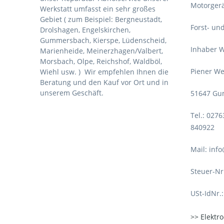
Motorgerä
Werkstatt umfasst ein sehr großes
Gebiet ( zum Beispiel: Bergneustadt,
Forst- un
Drolshagen, Engelskirchen,
Gummersbach, Kierspe, Lüdenscheid,
Inhaber W
Marienheide, Meinerzhagen/Valbert,
Morsbach, Olpe, Reichshof, Waldböl,
Piener We
Wiehl usw. )
Wir empfehlen Ihnen die
Beratung und den Kauf vor Ort und in
unserem Geschäft.
51647 Gu
Tel.: 027
840922
Mail: inf
Steuer-Nr
USt-IdNr.
Elektr