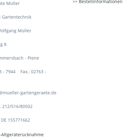
Bestellinformationen
te Müller
d Gartentechnik
olfgang Müller
g 8
mmersbach - Piene
63 - 7944 Fax.: 02763 -
o@mueller-gartengeraete.de
. 212/516/80502
: DE 155771662
o-Altgeräterücknahme