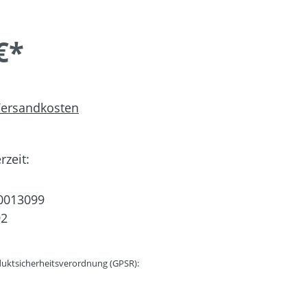
€*
 Versandkosten
rzeit:
0013099
92
uktsicherheitsverordnung (GPSR):