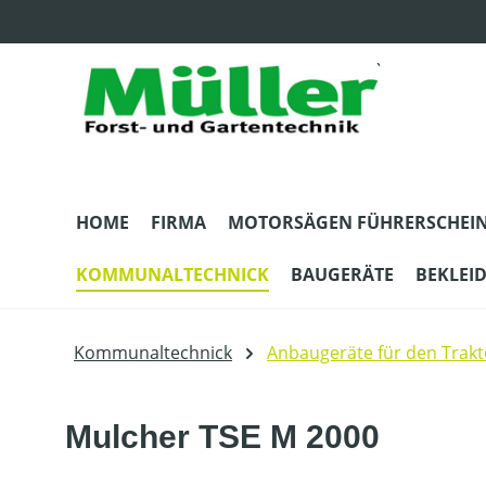
m Hauptinhalt springen
Zur Suche springen
Zur Hauptnavigation springen
HOME
FIRMA
MOTORSÄGEN FÜHRERSCHEI
KOMMUNALTECHNICK
BAUGERÄTE
BEKLEI
Kommunaltechnick
Anbaugeräte für den Trakt
Mulcher TSE M 2000