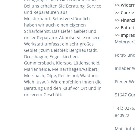
Widerr
Bei uns erhalten Sie Beratung, Service
und Reparaturen aus
Cookie-
Meisterhand. Selbstverständlich
Finanz
haben wir auch einen eigenen
Batter
Schärfdienst. Das Liefer-Gebiet und
Impre
unser Reparatur-Abholservice unserer
Motorgerä
Werkstatt umfasst ein sehr großes
Gebiet ( zum Beispiel: Bergneustadt,
Forst- un
Drolshagen, Engelskirchen,
Gummersbach, Kierspe, Lüdenscheid,
Inhaber W
Marienheide, Meinerzhagen/Valbert,
Morsbach, Olpe, Reichshof, Waldböl,
Piener We
Wiehl usw. )
Wir empfehlen Ihnen die
Beratung und den Kauf vor Ort und in
unserem Geschäft.
51647 Gu
Tel.: 027
840922
Mail: inf