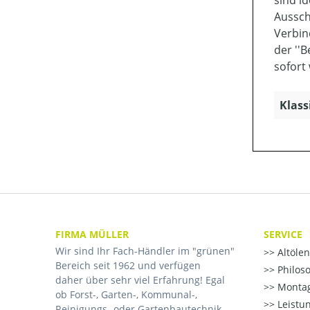
sind i
Aussch
Verbin
der ''
sofort
Klass
FIRMA MÜLLER
SERVICE
Wir sind Ihr Fach-Händler im "grünen"
Altöle
Bereich seit 1962 und verfügen
Philos
daher über sehr viel Erfahrung! Egal
Montag
ob Forst-, Garten-, Kommunal-,
Leistu
Reinigungs- oder Gartenbautechnik.