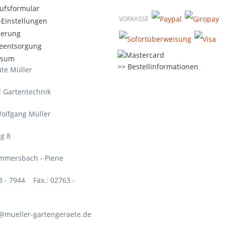
ufsformular
VORKASSE
Einstellungen
ierung
ieentsorgung
ssum
Bestellinformationen
te Müller
d Gartentechnik
olfgang Müller
g 8
mmersbach - Piene
63 - 7944 Fax.: 02763 -
o@mueller-gartengeraete.de