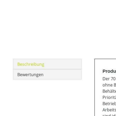
Beschreibung
Produ
Bewertungen
Der 70
ohne B
Behält
Priori
Betrie
Arbeit