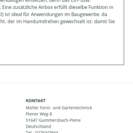
werkzeugen einsetzen. denn das Ein- bzw.
ine zusätzliche Airbox erfüllt dieselbe Funktion in
D) ist ideal für Anwendungen im Baugewerbe. da
eht. der im Handumdrehen gewechselt ist. damit Sie
KONTAKT
Müller Forst- und Gartentechnick
Piener Weg 8
51647 Gummersbach-Piene
Deutschland
Tel.:
02763/7944