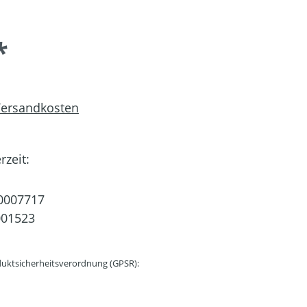
*
 Versandkosten
rzeit:
0007717
001523
uktsicherheitsverordnung (GPSR):