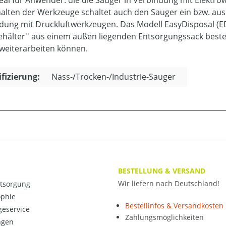
deal für Anwender. die die Sauger in Verbindung mit Elektro
alten der Werkzeuge schaltet auch den Sauger ein bzw. aus. E
dung mit Druckluftwerkzeugen. Das Modell EasyDisposal (E
Behälter'' aus einem außen liegenden Entsorgungssack best
 weiterarbeiten können.
ifizierung:
Nass-/Trocken-/Industrie-Sauger
BESTELLUNG & VERSAND
Wir liefern nach Deutschland!
ntsorgung
ophie
Bestellinfos & Versandkosten
eservice
Zahlungsmöglichkeiten
ngen