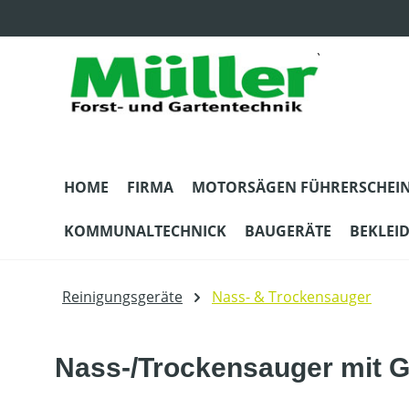
m Hauptinhalt springen
Zur Suche springen
Zur Hauptnavigation springen
HOME
FIRMA
MOTORSÄGEN FÜHRERSCHEI
KOMMUNALTECHNICK
BAUGERÄTE
BEKLEI
Reinigungsgeräte
Nass- & Trockensauger
Nass-/Trockensauger mit G