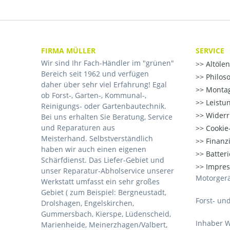
FIRMA MÜLLER
SERVICE
Wir sind Ihr Fach-Händler im "grünen"
Altöle
Bereich seit 1962 und verfügen
Philos
daher über sehr viel Erfahrung! Egal
Montag
ob Forst-, Garten-, Kommunal-,
Leistu
Reinigungs- oder Gartenbautechnik.
Widerr
Bei uns erhalten Sie Beratung, Service
und Reparaturen aus
Cookie-
Meisterhand. Selbstverständlich
Finanz
haben wir auch einen eigenen
Batter
Schärfdienst. Das Liefer-Gebiet und
Impre
unser Reparatur-Abholservice unserer
Motorgerä
Werkstatt umfasst ein sehr großes
Gebiet ( zum Beispiel: Bergneustadt,
Forst- un
Drolshagen, Engelskirchen,
Gummersbach, Kierspe, Lüdenscheid,
Inhaber W
Marienheide, Meinerzhagen/Valbert,