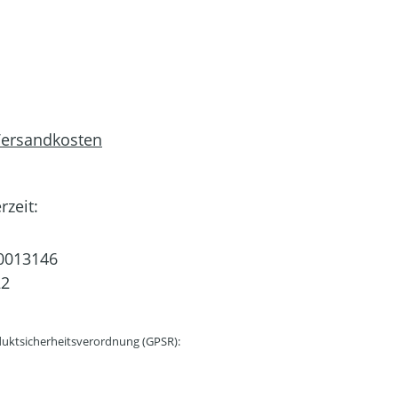
 Versandkosten
rzeit:
0013146
22
uktsicherheitsverordnung (GPSR):