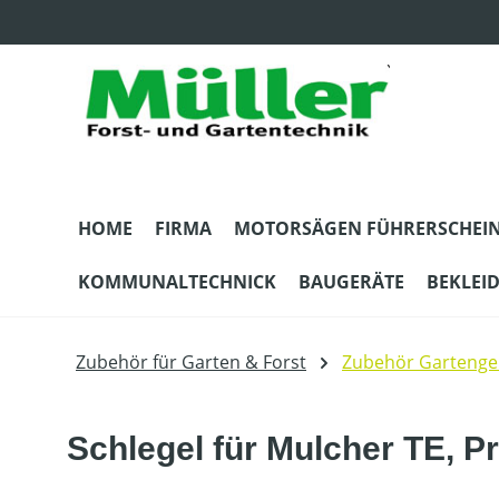
m Hauptinhalt springen
Zur Suche springen
Zur Hauptnavigation springen
HOME
FIRMA
MOTORSÄGEN FÜHRERSCHEI
KOMMUNALTECHNICK
BAUGERÄTE
BEKLEI
Zubehör für Garten & Forst
Zubehör Gartenge
Schlegel für Mulcher TE, P