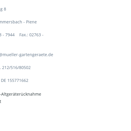
g 8
mmersbach - Piene
63 - 7944 Fax.: 02763 -
o@mueller-gartengeraete.de
. 212/516/80502
: DE 155771662
o-Altgeräterücknahme
t