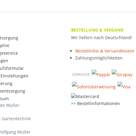
BESTELLUNG & VERSAND
Wir liefern nach Deutschland!
ntsorgung
ophie
Bestellinfos & Versandkosten
eservice
Zahlungsmöglichkeiten
ngen
ufsformular
VORKASSE
Einstellungen
ierung
ieentsorgung
ssum
Bestellinformationen
te Müller
d Gartentechnik
olfgang Müller