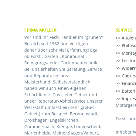
FIRMA MÜLLER
SERVICE
Wir sind Ihr Fach-Händler im "grünen"
Altöle
Bereich seit 1962 und verfügen
Philos
daher über sehr viel Erfahrung! Egal
Montag
ob Forst-, Garten-, Kommunal-,
Leistu
Reinigungs- oder Gartenbautechnik.
Widerr
Bei uns erhalten Sie Beratung, Service
und Reparaturen aus
Cookie-
Meisterhand. Selbstverständlich
Finanz
haben wir auch einen eigenen
Batter
Schärfdienst. Das Liefer-Gebiet und
Impre
unser Reparatur-Abholservice unserer
Motorgerä
Werkstatt umfasst ein sehr großes
Gebiet ( zum Beispiel: Bergneustadt,
Forst- un
Drolshagen, Engelskirchen,
Gummersbach, Kierspe, Lüdenscheid,
Inhaber W
Marienheide, Meinerzhagen/Valbert,