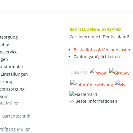
BESTELLUNG & VERSAND
Wir liefern nach Deutschland!
ntsorgung
ophie
Bestellinfos & Versandkosten
eservice
Zahlungsmöglichkeiten
ngen
ufsformular
VORKASSE
Einstellungen
ierung
ieentsorgung
ssum
Bestellinformationen
te Müller
d Gartentechnik
olfgang Müller