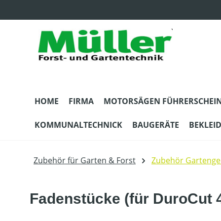
m Hauptinhalt springen
Zur Suche springen
Zur Hauptnavigation springen
HOME
FIRMA
MOTORSÄGEN FÜHRERSCHEI
KOMMUNALTECHNICK
BAUGERÄTE
BEKLEI
Zubehör für Garten & Forst
Zubehör Gartenge
Fadenstücke (für DuroCut 4