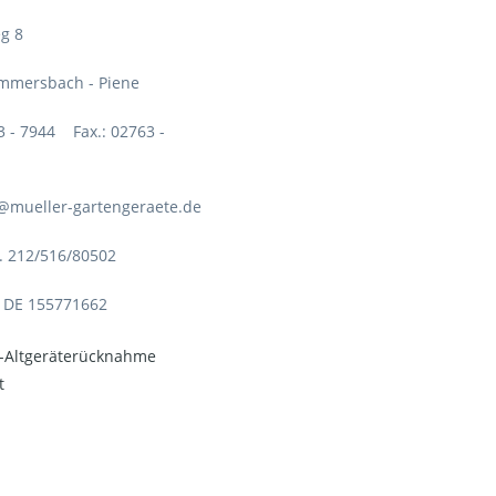
g 8
mmersbach - Piene
63 - 7944 Fax.: 02763 -
o@mueller-gartengeraete.de
. 212/516/80502
: DE 155771662
o-Altgeräterücknahme
t