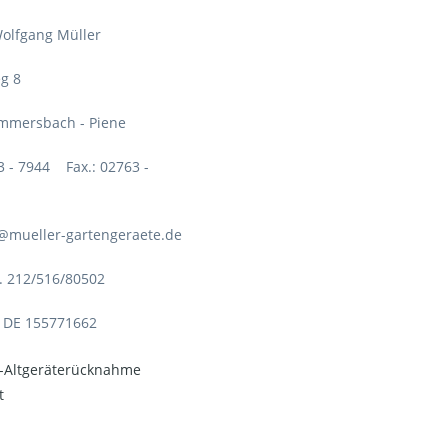
olfgang Müller
g 8
mmersbach - Piene
63 - 7944 Fax.: 02763 -
o@mueller-gartengeraete.de
. 212/516/80502
: DE 155771662
o-Altgeräterücknahme
t