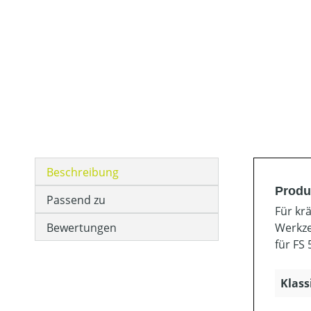
Beschreibung
Produ
Passend zu
Für kr
Bewertungen
Werkze
für FS 
Klass