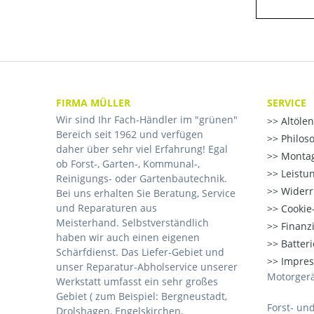
FIRMA MÜLLER
SERVICE
Wir sind Ihr Fach-Händler im "grünen"
Altöle
Bereich seit 1962 und verfügen
Philos
daher über sehr viel Erfahrung! Egal
Montag
ob Forst-, Garten-, Kommunal-,
Leistu
Reinigungs- oder Gartenbautechnik.
Widerr
Bei uns erhalten Sie Beratung, Service
und Reparaturen aus
Cookie-
Meisterhand. Selbstverständlich
Finanz
haben wir auch einen eigenen
Batter
Schärfdienst. Das Liefer-Gebiet und
Impre
unser Reparatur-Abholservice unserer
Motorgerä
Werkstatt umfasst ein sehr großes
Gebiet ( zum Beispiel: Bergneustadt,
Forst- un
Drolshagen, Engelskirchen,