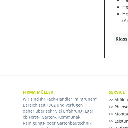
He
He
He
(A
Klass
FIRMA MÜLLER
SERVICE
Wir sind Ihr Fach-Händler im "grünen"
Altöle
Bereich seit 1962 und verfügen
Philos
daher über sehr viel Erfahrung! Egal
Montag
ob Forst-, Garten-, Kommunal-,
Leistu
Reinigungs- oder Gartenbautechnik.