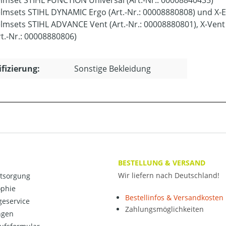
lmset STIHL FUNCTION Universal (Art.-Nr.: 00008840435)
lmsets STIHL DYNAMIC Ergo (Art.-Nr.: 00008880808) und X-Er
lmsets STIHL ADVANCE Vent (Art.-Nr.: 00008880801), X-Vent
rt.-Nr.: 00008880806)
ifizierung:
Sonstige Bekleidung
BESTELLUNG & VERSAND
Wir liefern nach Deutschland!
ntsorgung
ophie
Bestellinfos & Versandkosten
eservice
Zahlungsmöglichkeiten
ngen