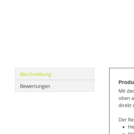
Beschreibung
Produ
Bewertungen
Mit de
oben a
direkt
Der Re
He