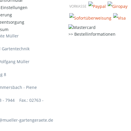
ufsformular
VORKASSE
Einstellungen
ierung
ieentsorgung
ssum
Bestellinformationen
te Müller
d Gartentechnik
olfgang Müller
g 8
mmersbach - Piene
63 - 7944 Fax.: 02763 -
o@mueller-gartengeraete.de