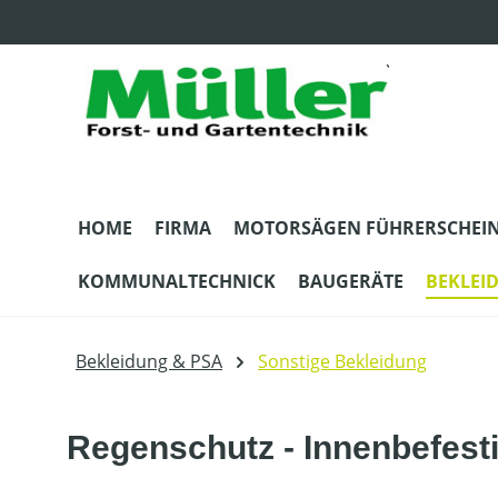
m Hauptinhalt springen
Zur Suche springen
Zur Hauptnavigation springen
HOME
FIRMA
MOTORSÄGEN FÜHRERSCHEI
KOMMUNALTECHNICK
BAUGERÄTE
BEKLEI
Bekleidung & PSA
Sonstige Bekleidung
Regenschutz - Innenbefest