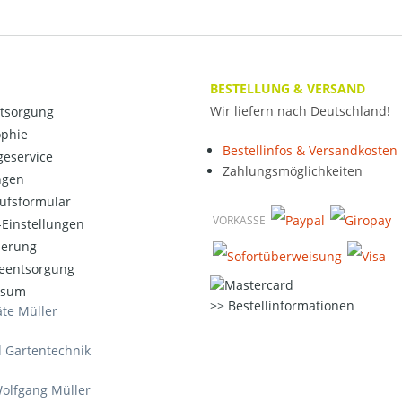
BESTELLUNG & VERSAND
Wir liefern nach Deutschland!
ntsorgung
ophie
Bestellinfos & Versandkosten
eservice
Zahlungsmöglichkeiten
ngen
ufsformular
VORKASSE
Einstellungen
ierung
ieentsorgung
ssum
Bestellinformationen
te Müller
d Gartentechnik
olfgang Müller