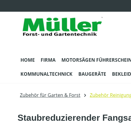
m Hauptinhalt springen
Zur Suche springen
Zur Hauptnavigation springen
HOME
FIRMA
MOTORSÄGEN FÜHRERSCHEI
KOMMUNALTECHNICK
BAUGERÄTE
BEKLEI
Zubehör für Garten & Forst
Zubehör Reinigun
Staubreduzierender Fangs