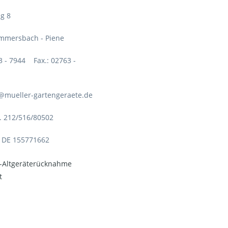
g 8
mmersbach - Piene
63 - 7944 Fax.: 02763 -
o@mueller-gartengeraete.de
. 212/516/80502
: DE 155771662
o-Altgeräterücknahme
t