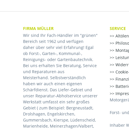
FIRMA MÜLLER
SERVICE
Wir sind Ihr Fach-Händler im "grünen"
Altöle
Bereich seit 1962 und verfügen
Philos
daher über sehr viel Erfahrung! Egal
Montag
ob Forst-, Garten-, Kommunal-,
Leistu
Reinigungs- oder Gartenbautechnik.
Widerr
Bei uns erhalten Sie Beratung, Service
und Reparaturen aus
Cookie-
Meisterhand. Selbstverständlich
Finanz
haben wir auch einen eigenen
Batter
Schärfdienst. Das Liefer-Gebiet und
Impre
unser Reparatur-Abholservice unserer
Motorgerä
Werkstatt umfasst ein sehr großes
Gebiet ( zum Beispiel: Bergneustadt,
Forst- un
Drolshagen, Engelskirchen,
Gummersbach, Kierspe, Lüdenscheid,
Inhaber W
Marienheide, Meinerzhagen/Valbert,